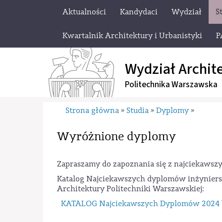
Aktualności
Kandydaci
Wydział
S
Kwartalnik Architektury i Urbanistyki
P
Wydział Archit
Politechnika Warszawska
Strona główna
Studia
Dyplomy
»
»
»
Wyróżnione dyplomy
Zapraszamy do zapoznania się z najciekaws
Katalog Najciekawszych dyplomów inżyniers
Architektury Politechniki Warszawskiej:
KATALOG Najciekawszych Dyplomów 2024