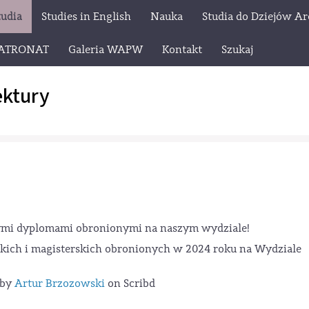
tudia
Studies in English
Nauka
Studia do Dziejów Ar
ATRONAT
Galeria WAPW
Kontakt
Szukaj
ektury
zymi dyplomami obronionymi na naszym wydziale!
kich i magisterskich obronionych w 2024 roku na Wydziale
by
Artur Brzozowski
on Scribd