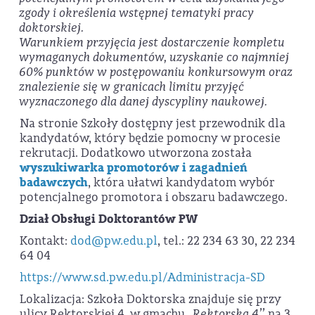
zgody i określenia wstępnej tematyki pracy
doktorskiej.
Warunkiem przyjęcia jest dostarczenie kompletu
wymaganych dokumentów, uzyskanie co najmniej
60% punktów w postępowaniu konkursowym oraz
znalezienie się w granicach limitu przyjęć
wyznaczonego dla danej dyscypliny naukowej.
Na stronie Szkoły dostępny jest przewodnik dla
kandydatów, który będzie pomocny w procesie
rekrutacji. Dodatkowo utworzona została
wyszukiwarka promotorów i zagadnień
badawczych
, która ułatwi kandydatom wybór
potencjalnego promotora i obszaru badawczego.
Dział Obsługi Doktorantów PW
Kontakt:
dod@pw.edu.pl
, tel.: 22 234 63 30, 22 234
64 04
https://www.sd.pw.edu.pl/Administracja-SD
Lokalizacja: Szkoła Doktorska znajduje się przy
ulicy Rektorskiej 4, w gmachu
,,Rektorska 4’’
na 3