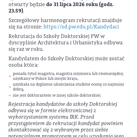
otwarty będzie
do 31 lipca 2026 roku (godz.
23.59)
.
Szczegółowy harmonogram rekrutacji znajduje
się na stronie:
https://sd.pw.edu.pl/Kandydaci
Rekrutacja do Szkoły Doktorskiej PW w
dyscyplinie Architektura i Urbanistyka odbywa
się raz w roku.
Kandydatem do Szkoły Doktorskiej może zostać
osoba która:
posiada tytuł magistra, magistra inżyniera lub równorzędny,
uzyskany w Polsce lub innym kraju,
uzyskała na dyplomie ukończenia studiów ocenę co najmniej
dobrą,
nie jest doktorantem w innej szkole doktorskiej.
Rejestracja kandydatów do szkoły Doktorskiej
odbywa się w formie elektronicznej z
wykorzystaniem systemu IRK. Przed
przystąpieniem do rekrutacji kandydat powinien
skontaktować się z wybranym przez siebie
potencjalnym promotorem w celu uzyskania jego