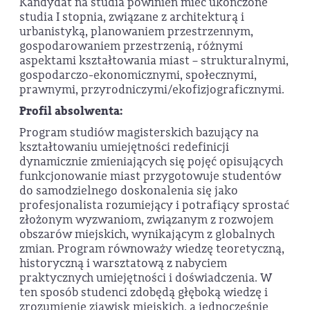
Kandydat na studia powinien mieć ukończone
studia I stopnia, związane z architekturą i
urbanistyką, planowaniem przestrzennym,
gospodarowaniem przestrzenią, różnymi
aspektami kształtowania miast – strukturalnymi,
gospodarczo-ekonomicznymi, społecznymi,
prawnymi, przyrodniczymi/ekofizjograficznymi.
Profil absolwenta:
Program studiów magisterskich bazujący na
kształtowaniu umiejętności redefinicji
dynamicznie zmieniających się pojęć opisujących
funkcjonowanie miast przygotowuje studentów
do samodzielnego doskonalenia się jako
profesjonalista rozumiejący i potrafiący sprostać
złożonym wyzwaniom, związanym z rozwojem
obszarów miejskich, wynikającym z globalnych
zmian. Program równoważy wiedzę teoretyczną,
historyczną i warsztatową z nabyciem
praktycznych umiejętności i doświadczenia. W
ten sposób studenci zdobędą głęboką wiedzę i
zrozumienie zjawisk miejskich, a jednocześnie