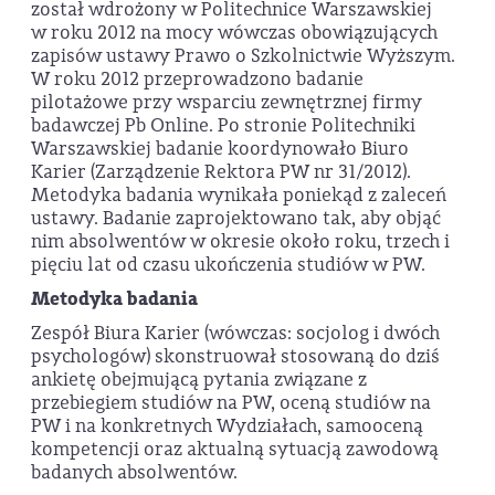
został wdrożony w Politechnice Warszawskiej
w roku 2012 na mocy wówczas obowiązujących
zapisów ustawy Prawo o Szkolnictwie Wyższym.
W roku 2012 przeprowadzono badanie
pilotażowe przy wsparciu zewnętrznej firmy
badawczej Pb Online. Po stronie Politechniki
Warszawskiej badanie koordynowało Biuro
Karier (Zarządzenie Rektora PW nr 31/2012).
Metodyka badania wynikała poniekąd z zaleceń
ustawy. Badanie zaprojektowano tak, aby objąć
nim absolwentów w okresie około roku, trzech i
pięciu lat od czasu ukończenia studiów w PW.
Metodyka badania
Zespół Biura Karier (wówczas: socjolog i dwóch
psychologów) skonstruował stosowaną do dziś
ankietę obejmującą pytania związane z
przebiegiem studiów na PW, oceną studiów na
PW i na konkretnych Wydziałach, samooceną
kompetencji oraz aktualną sytuacją zawodową
badanych absolwentów.