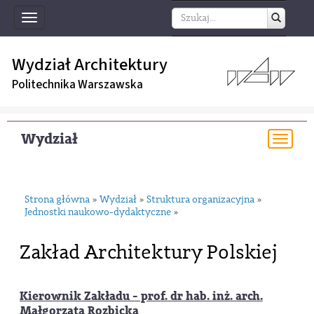
Toggle
navigation
Wydział Architektury
Politechnika Warszawska
Wydział
Togg
navi
Strona główna
Wydział
Struktura organizacyjna
»
»
»
Jednostki naukowo-dydaktyczne
»
Zakład Architektury Polskiej
Kierownik Zakładu - prof. dr hab. inż. arch.
Małgorzata Rozbicka