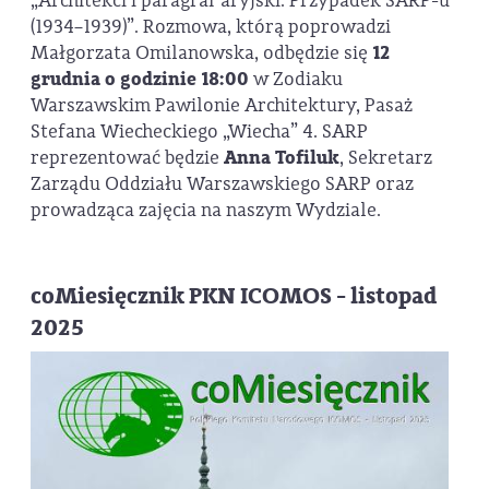
„Architekci i paragraf aryjski. Przypadek SARP-u
(1934–1939)”. Rozmowa, którą poprowadzi
Małgorzata Omilanowska, odbędzie się
12
grudnia o godzinie 18:00
w Zodiaku
Warszawskim Pawilonie Architektury, Pasaż
Stefana Wiecheckiego „Wiecha” 4. SARP
reprezentować będzie
Anna Tofiluk
, Sekretarz
Zarządu Oddziału Warszawskiego SARP oraz
prowadząca zajęcia na naszym Wydziale.
coMiesięcznik PKN ICOMOS - listopad
2025