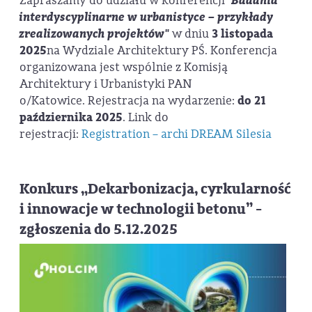
Zapraszamy do udziału w konferencji
"Badania
interdyscyplinarne w urbanistyce – przykłady
zrealizowanych projektów"
w dniu
3 listopada
2025
na Wydziale Architektury PŚ. Konferencja
organizowana jest wspólnie z Komisją
Architektury i Urbanistyki PAN
o/Katowice. Rejestracja na wydarzenie:
do 21
października 2025
. Link do
rejestracji:
Registration – archi DREAM Silesia
Konkurs „Dekarbonizacja, cyrkularność
i innowacje w technologii betonu” -
zgłoszenia do 5.12.2025