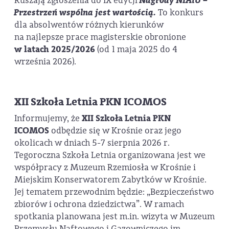
Ruszają zgłoszenia do IX edycji
Nagrody NIAiU –
Przestrzeń wspólna jest wartością.
To konkurs
dla absolwentów różnych kierunków
na najlepsze prace magisterskie obronione
w latach 2025/2026
(od 1 maja 2025 do 4
września 2026).
XII Szkoła Letnia PKN ICOMOS
Informujemy, że
XII Szkoła Letnia PKN
ICOMOS
odbędzie się w Krośnie oraz jego
okolicach w dniach 5-7 sierpnia 2026 r.
Tegoroczna Szkoła Letnia organizowana jest we
współpracy z Muzeum Rzemiosła w Krośnie i
Miejskim Konserwatorem Zabytków w Krośnie.
Jej tematem przewodnim będzie: „Bezpieczeństwo
zbiorów i ochrona dziedzictwa”. W ramach
spotkania planowana jest m.in. wizyta w Muzeum
Przemysłu Naftowego i Gazowniczego im.