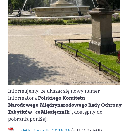
Informujemy, że ukazał się nowy numer
informatora
Polskiego Komitetu
Narodowego
Międzynarodowego Rady Ochrony
Zabytków
"
coMiesięcznik
", dostępny do
pobrania poniżej:
coMiesięcznik_2026.06
(pdf, 7,27 MB)