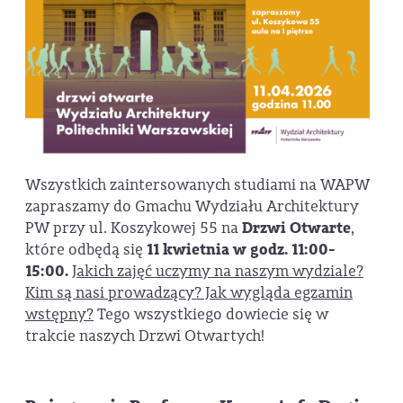
Wszystkich zaintersowanych studiami na WAPW
zapraszamy do Gmachu Wydziału Architektury
PW przy ul. Koszykowej 55 na
Drzwi Otwarte
,
które odbędą się
11 kwietnia w godz. 11:00-
15:00.
Jakich zajęć uczymy na naszym wydziale?
Kim są nasi prowadzący? Jak wygląda egzamin
wstępny?
Tego wszystkiego dowiecie się w
trakcie naszych Drzwi Otwartych!