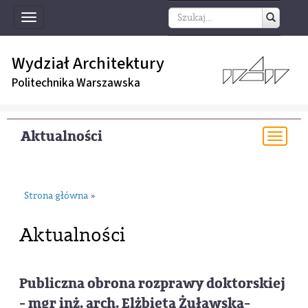
Toggle
navigation
Wydział Architektury
Politechnika Warszawska
Aktualności
Togg
navi
Strona główna
»
Aktualności
Publiczna obrona rozprawy doktorskiej
- mgr inż. arch. Elżbieta Żuławska-