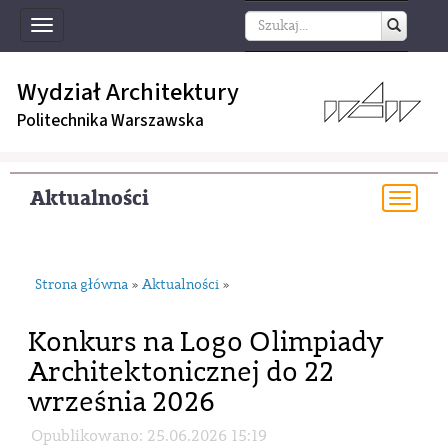
Toggle
navigation
Wydział Architektury
Politechnika Warszawska
Aktualności
Togg
navi
Strona główna
Aktualności
»
»
Konkurs na Logo Olimpiady
Architektonicznej do 22
września 2026
Opublikowano: 25.06.2026 15:19