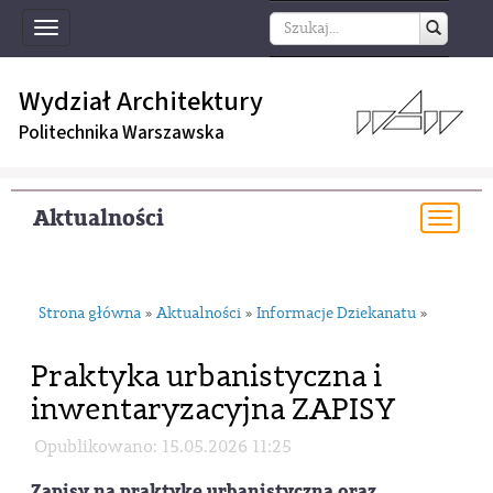
Toggle
navigation
Wydział Architektury
Politechnika Warszawska
Aktualności
Togg
navi
Strona główna
Aktualności
Informacje Dziekanatu
»
»
»
Praktyka urbanistyczna i
inwentaryzacyjna ZAPISY
Opublikowano: 15.05.2026 11:25
Zapisy na praktykę urbanistyczną oraz