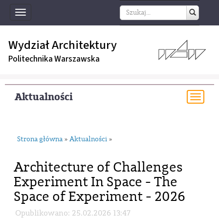
Toggle
navigation
Wydział Architektury
Politechnika Warszawska
Aktualności
Togg
navi
Strona główna
Aktualności
»
»
Architecture of Challenges
Experiment In Space - The
Space of Experiment - 2026
Opublikowano: 25.02.2026 13:47