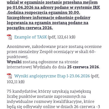
udział w egzaminie zostanie przesłana mejlem
po 01.06.2026
na adresy podane w systemie IRK
.Godzina rozpoczęcia egzaminu 10.00.
Szczegółowe informacje odnośnie godziny
logowania na egzamin zostaną podane na
początku czerwca 2026.
Example of TASK
(pdf, 122,61 kB)
Anonimowe, zakodowane prace zostaną ocenione
przez niezależny Zespół oceniający w skali 60-
punktowej.
Wyniki
zostaną ogłoszone na stronie
internetowej Wydziału do dnia
25 czerwca 2026
.
Wyniki anglojęzyczne Etap I-23.06.2026
(pdf,
102,11 kB)
75 kandydatów, którzy uzyskają największą
liczbę punktów zostanie zaproszonych na
indywidualne rozmowy kwalifikacyjne, które
będą się odbywały online w dniach 26 czerwca -3