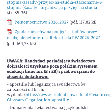
stopnia/zasady-przyjec-na-studia-stacjonarne-i-
stopnia
(
Zasady i organizacja przyjęć na studia
str. 35-36)
Pełnomocnictwo 2026_2027
(pdf, 117,82 kB)
Zgoda rodziców na podjęcie studiów przez
osobę niepełnoletnią. Rekrutacja PW 2026_2027
(pdf, 164,75 kB)
UWAGA: Kandydaci posiadający świadectwo
dojrzałości uzyskane poza polskim systemem
edukacji (inne niż IB i EB) są zobowiązani do
złożenia dodatkowo:
- apostille lub legalizajca świadectwa (w
zależności od kraju
wydania):
https://www.students.pw.edu.pl/Resources
Glossary/Legalization-apostille
- tłumaczenia świadectwa na język polski