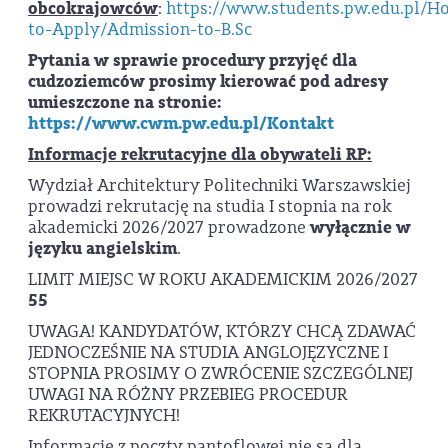
obcokrajowców
:
https://www.students.pw.edu.pl/H
to-Apply/Admission-to-B.Sc
Pytania w sprawie procedury przyjęć dla
cudzoziemców prosimy kierować pod adresy
umieszczone na stronie:
https://www.cwm.pw.edu.pl/Kontakt
Informacje rekrutacyjne dla obywateli RP:
Wydział Architektury Politechniki Warszawskiej
prowadzi rekrutację na studia I stopnia na rok
akademicki 2026/2027 prowadzone
wyłącznie w
języku angielskim
.
LIMIT MIEJSC W ROKU AKADEMICKIM 2026/2027
55
UWAGA! KANDYDATÓW, KTÓRZY CHCĄ ZDAWAĆ
JEDNOCZEŚNIE NA STUDIA ANGLOJĘZYCZNE I
STOPNIA PROSIMY O ZWRÓCENIE SZCZEGÓLNEJ
UWAGI NA RÓŻNY PRZEBIEG PROCEDUR
REKRUTACYJNYCH!
Informacje z poczty pantoflowej nie są dla