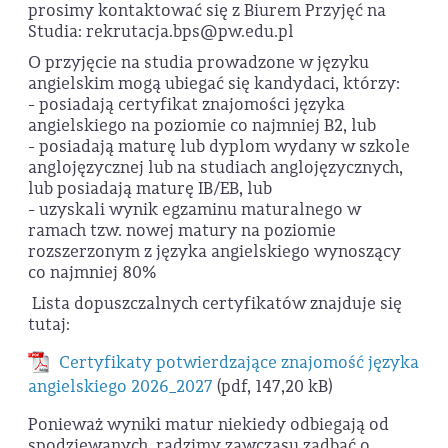
prosimy kontaktować się z Biurem Przyjęć na
Studia: rekrutacja.bps@pw.edu.pl
O przyjęcie na studia prowadzone w języku
angielskim mogą ubiegać się kandydaci, którzy:
- posiadają certyfikat znajomości języka
angielskiego na poziomie co najmniej B2, lub
- posiadają maturę lub dyplom wydany w szkole
anglojęzycznej lub na studiach anglojęzycznych,
lub posiadają maturę IB/EB, lub
- uzyskali wynik egzaminu maturalnego w
ramach tzw. nowej matury na poziomie
rozszerzonym z języka angielskiego wynoszący
co najmniej 80%
Lista dopuszczalnych certyfikatów znajduje się
tutaj:
Certyfikaty potwierdzające znajomość języka
angielskiego 2026_2027
(pdf, 147,20 kB)
Ponieważ wyniki matur niekiedy odbiegają od
spodziewanych, radzimy zawczasu zadbać o