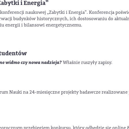
Zabytki i Energia”
 konferencji naukowej „Zabytki i Energia”. Konferencja pośw
erwacji budynków historycznych, ich dostosowaniu do aktual
 energii i bilansowi energetycznemu.
 studentów
zne widmo czy nowa nadzieja?
Właśnie ruszyły zapisy.
um Nauki na 24-miesięczne projekty badawcze realizowane 
gorocznym przebiegiem konkursu, który odbędzie się online 