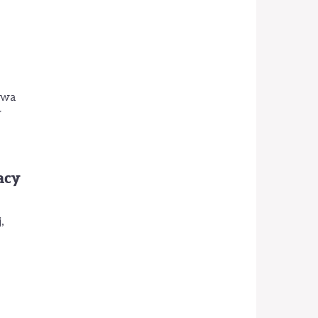
dwa
w
acy
,