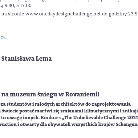
 9:30, a 17:00,
ę na stronie www.onedaydesignchallenge.net do godziny 23:5
oca
 Stanisława Lema
 na muzeum śniegu w Rovaniemi!
sza studentów i młodych architektów do zaprojektowania
 świecie postać martwi się zmianami klimatycznymi i znikaj
a to uwagę innych. Konkurs „The Unbelievable Challenge 2021
ruction i otwarty dla obywateli wszystkich krajów Schengen