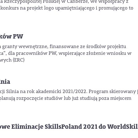
ada Rzeczypospolitej Polskiej w Canberze, we współpracy z
konkurs na projekt logo upamiętniającego i promującego to
ików PW
a granty wewnętrzne, finansowane ze środków projektu
cza”, dla pracowników PW, wspierające złożenie wniosku w
owych (ERC)
lnia
ji Silnia na rok akademicki 2021/2022. Program skierowany j
 planują rozpoczęcie studiów lub już studiują poza miejscem
e Eliminacje SkillsPoland 2021 do WorldSkil