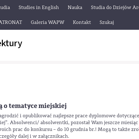
tudia
Studies in English
Nauka
Studia do Dziejów Ar
ATRONAT
Galeria WAPW
Kontakt
Szukaj
ektury
 o tematyce miejskiej
grodzić i opublikować najlepsze prace dyplomowe dotycząc
iej”. Absolwenci/ absolwentki, pozostał Wam jeszcze miesiąc 
woich prac do konkursu – do 10 grudnia br.! Mogą to także zro
zegóły dalej i w załącznikach.