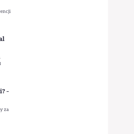
encji
al
n
8
i? -
y za