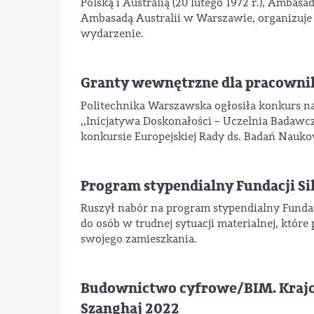
Polską i Australią (20 lutego 1972 r.), Ambas
Ambasadą Australii w Warszawie, organizuje 
wydarzenie.
Granty wewnętrzne dla pracown
Politechnika Warszawska ogłosiła konkurs n
,,Inicjatywa Doskonałości – Uczelnia Badaw
konkursie Europejskiej Rady ds. Badań Nauk
Program stypendialny Fundacji Si
Ruszył nabór na program stypendialny Fundac
do osób w trudnej sytuacji materialnej, które
swojego zamieszkania.
Budownictwo cyfrowe/BIM. Krajow
Szanghaj 2022