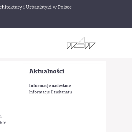
chitektury i Urbanistyki w Polsce
Aktualności
Informacje nadesłane
Informacje Dziekanatu
e
i
bić