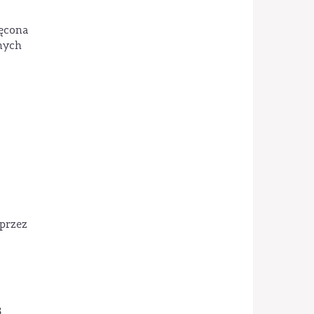
ięcona
nych
przez
8