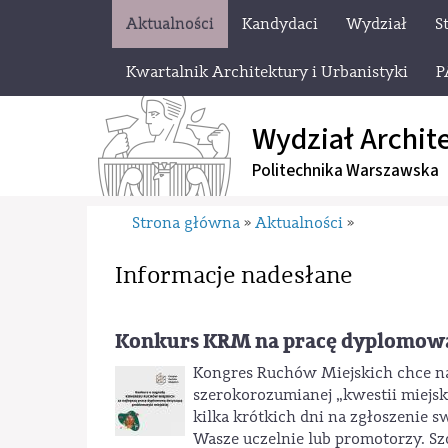
Aktualności
Kandydaci
Wydział
S
Kwartalnik Architektury i Urbanistyki
P
Wydział Archit
Politechnika Warszawska
Strona główna
Aktualności
»
»
Informacje nadesłane
Konkurs KRM na pracę dyplomową
Kongres Ruchów Miejskich chce na
szerokorozumianej „kwestii miejsk
kilka krótkich dni na zgłoszenie s
Wasze uczelnie lub promotorzy. Szc