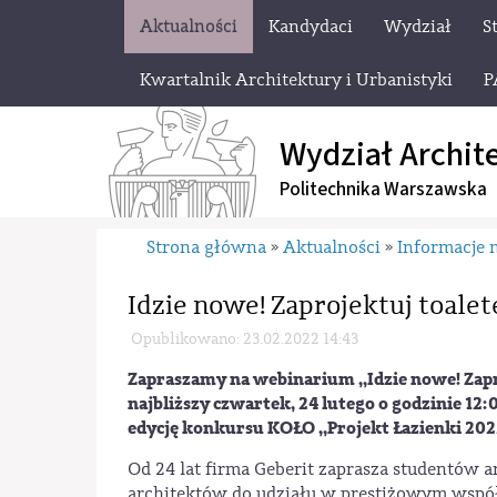
Aktualności
Kandydaci
Wydział
S
Kwartalnik Architektury i Urbanistyki
P
Wydział Archit
Politechnika Warszawska
Strona główna
Aktualności
Informacje 
»
»
Idzie nowe! Zaprojektuj toale
Opublikowano: 23.02.2022 14:43
Zapraszamy na webinarium ,,Idzie nowe! Zap
najbliższy czwartek, 24 lutego o godzinie 12
edycję konkursu KOŁO ,,Projekt Łazienki 202
Od 24 lat firma Geberit zaprasza studentów a
architektów do udziału w prestiżowym wspó