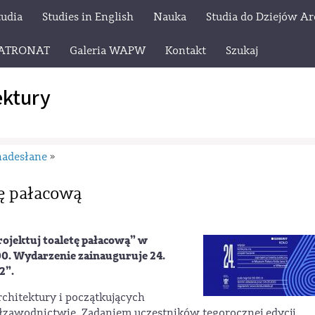
tudia
Studies in English
Nauka
Studia do Dziejów Ar
ATRONAT
Galeria WAPW
Kontakt
Szukaj
ektury
nadesłane
»
tę pałacową
rojektuj toaletę pałacową” w
:00. Wydarzenie zainauguruje 24.
2”.
rchitektury i początkujących
łzawodnictwie. Zadaniem uczestników tegorocznej edycji