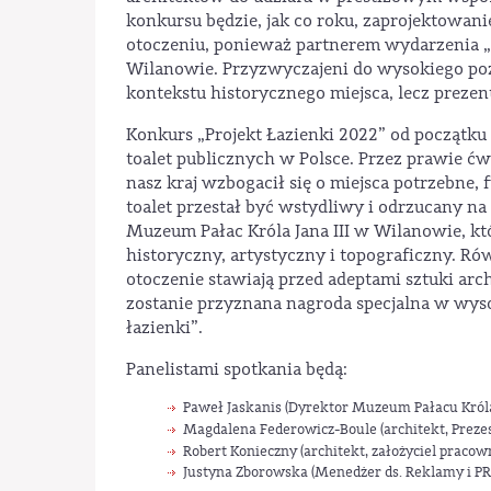
konkursu będzie, jak co roku, zaprojektowan
otoczeniu, ponieważ partnerem wydarzenia „P
Wilanowie. Przyzwyczajeni do wysokiego poz
kontekstu historycznego miejsca, lecz prezent
Konkurs „Projekt Łazienki 2022” od początku
toalet publicznych w Polsce. Przez prawie ćw
nasz kraj wzbogacił się o miejsca potrzebne,
toalet przestał być wstydliwy i odrzucany na
Muzeum Pałac Króla Jana III w Wilanowie, k
historyczny, artystyczny i topograficzny. R
otoczenie stawiają przed adeptami sztuki ar
zostanie przyznana nagroda specjalna w wys
łazienki”.
Panelistami spotkania będą:
Paweł Jaskanis (Dyrektor Muzeum Pałacu Króla 
Magdalena Federowicz-Boule (architekt, Preze
Robert Konieczny (architekt, założyciel praco
Justyna Zborowska (Menedżer ds. Reklamy i PR 