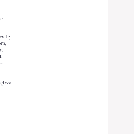
ie
estię
om,
at
t
 –
ętrza