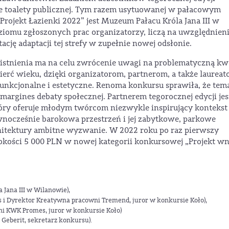
ie toalety publicznej. Tym razem usytuowanej w pałacowym
rojekt Łazienki 2022” jest Muzeum Pałacu Króla Jana III w
iomu zgłoszonych prac organizatorzy, liczą na uwzględnien
ację adaptacji tej strefy w zupełnie nowej odsłonie.
 istnienia ma na celu zwrócenie uwagi na problematyczną kw
ierć wieku, dzięki organizatorom, partnerom, a także laureat
 funkcjonalne i estetyczne. Renoma konkursu sprawiła, że tem
 margines debaty społecznej. Partnerem tegorocznej edycji jes
tóry oferuje młodym twórcom niezwykle inspirujący kontekst
ównocześnie barokowa przestrzeń i jej zabytkowe, parkowe
chitektury ambitne wyzwanie. W 2022 roku po raz pierwszy
okości 5 000 PLN w nowej kategorii konkursowej „Projekt wn
Jana III w Wilanowie),
s i Dyrektor Kreatywna pracowni Tremend, juror w konkursie Koło),
wni KWK Promes, juror w konkursie Koło)
Geberit, sekretarz konkursu).