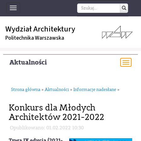
Toggle
navigation
Wydział Architektury
Politechnika Warszawska
Aktualności
Togg
navi
Strona główna
Aktualności
Informacje nadesłane
»
»
»
Konkurs dla Młodych
Architektów 2021-2022
Opublikowano: 01.02.2022 10:30
Trwa IX edycja (2021-