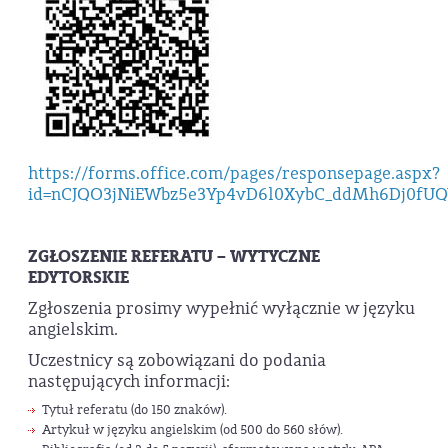
https://forms.office.com/pages/responsepage.aspx?
id=nCJQO3jNiEWbz5e3Yp4vD6l0XybC_ddMh6Dj0fU
ZGŁOSZENIE REFERATU – WYTYCZNE
EDYTORSKIE
Zgłoszenia prosimy wypełnić wyłącznie w języku
angielskim.
Uczestnicy są zobowiązani do podania
następujących informacji:
Tytuł referatu (do 150 znaków).
Artykuł w języku angielskim (od 500 do 560 słów).