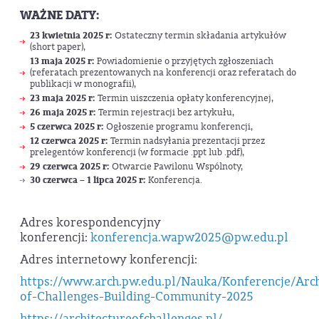
WAŻNE DATY:
23 kwietnia 2025 r:
Ostateczny termin składania artykułów
(short paper),
13 maja 2025 r:
Powiadomienie o przyjętych zgłoszeniach
(referatach prezentowanych na konferencji oraz referatach do
publikacji w monografii),
23 maja 2025 r:
Termin uiszczenia opłaty konferencyjnej,
26 maja 2025 r:
Termin rejestracji bez artykułu,
5 czerwca 2025 r:
Ogłoszenie programu konferencji,
12 czerwca 2025 r:
Termin nadsyłania prezentacji przez
prelegentów konferencji (w formacie .ppt lub .pdf),
29 czerwca 2025 r:
Otwarcie Pawilonu Wspólnoty,
30 czerwca – 1 lipca 2025 r:
Konferencja.
Adres korespondencyjny
konferencji:
konferencja.wapw2025@pw.edu.pl
Adres internetowy konferencji:
https://www.arch.pw.edu.pl/Nauka/Konferencje/Arch
of-Challenges-Building-Community-2025
https://architectureofchallenges.pl/