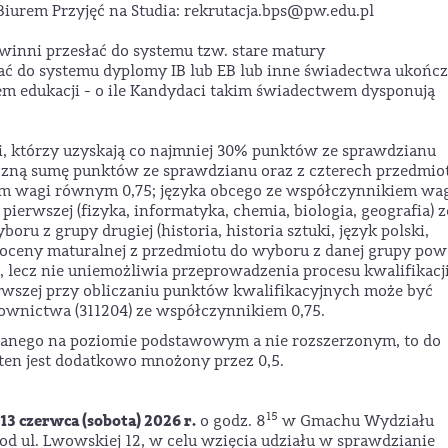
iurem Przyjęć na Studia: rekrutacja.bps@pw.edu.pl
owinni przesłać do systemu tzw. stare matury
słać do systemu dyplomy IB lub EB lub inne świadectwa ukońc
em edukacji - o ile Kandydaci takim świadectwem dysponują
i, którzy uzyskają co najmniej 30% punktów ze sprawdzianu
łączną sumę punktów ze sprawdzianu oraz z czterech przedmi
m wagi równym 0,75; języka obcego ze współczynnikiem wa
erwszej (fizyka, informatyka, chemia, biologia, geografia) z
u z grupy drugiej (historia, historia sztuki, język polski,
k oceny maturalnej z przedmiotu do wyboru z danej grupy pow
 lecz nie uniemożliwia przeprowadzenia procesu kwalifikacji
rwszej przy obliczaniu punktów kwalifikacyjnych może być
ownictwa (311204) ze współczynnikiem 0,75.
wanego na poziomie podstawowym a nie rozszerzonym, to do
ten jest dodatkowo mnożony przez 0,5.
15
13 czerwca (sobota) 2026 r.
o godz. 8
w Gmachu Wydziału
od ul. Lwowskiej 12, w celu wzięcia udziału w sprawdzianie