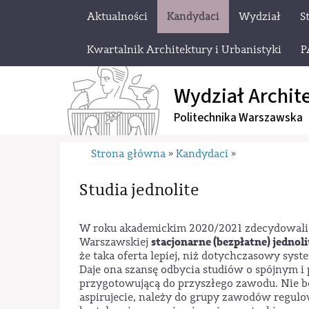
Aktualności
Kandydaci
Wydział
S
Kwartalnik Architektury i Urbanistyki
P
Wydział Archit
Politechnika Warszawska
Strona główna
Kandydaci
»
»
Studia jednolite
W roku akademickim 2020/2021 zdecydowaliś
stacjonarne (bezpłatne) jednoli
Warszawskiej
że taka oferta lepiej, niż dotychczasowy sy
Daje ona szansę odbycia studiów o spójnym 
przygotowującą do przyszłego zawodu. Nie be
aspirujecie, należy do grupy zawodów regul