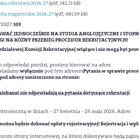
inu rekrutacji 2026_27
(pdf, 142,13 kB)
udia magisterskie 2026_27
(pdf, 481,59 kB)
105
/2027
AĆ JEDNOCZEŚNIE NA STUDIA ANGLOJĘZYCZNE I STOPN
GI NA RÓŻNY PRZEBIEG PROCEDUR REKRUTACYJNYCH!
Wydziałowej Komisji Rekrutacyjnej
wiążące
i nie mogą być po
wo odpowiedzi poniżej, prosimy kierować na adres
wyłącznie
Pytania w sprawie proc
wiadamy
pod tym adresem
pod adresy umieszczone na stronie:
ziekanat nie
odpowiadają
na pytania dotyczące rekrutacji
ektroniczną w dniach – 27 kwietnia - 25 maja 2026. Adres
można będzie dokonać opłaty rejestracyjnej! Rejestracja i wpł
torem strony internetowej, na której dokonywane będą zapis