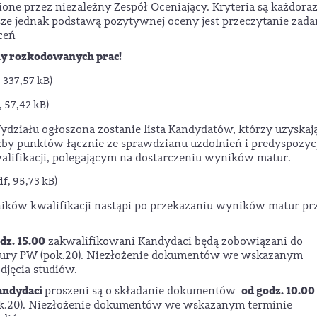
ne przez niezależny Zespół Oceniający. Kryteria są każdor
ze jednak podstawą pozytywnej oceny jest przeczytanie zada
ceń
ny rozkodowanych prac!
 337,57 kB)
, 57,42 kB)
ydziału ogłoszona zostanie lista Kandydatów, którzy uzyskaj
zby punktów łącznie ze sprawdzianu uzdolnień i predyspozycj
walifikacji, polegającym na dostarczeniu wyników matur.
df, 95,73 kB)
ików kwalifikacji nastąpi po przekazaniu wyników matur pr
dz. 15.00
zakwalifikowani Kandydaci będą zobowiązani do
tury PW (pok.20). Niezłożenie dokumentów we wskazanym
djęcia studiów.
andydaci
od godz. 10.00
proszeni są o składanie dokumentów
ok.20). Niezłożenie dokumentów we wskazanym terminie