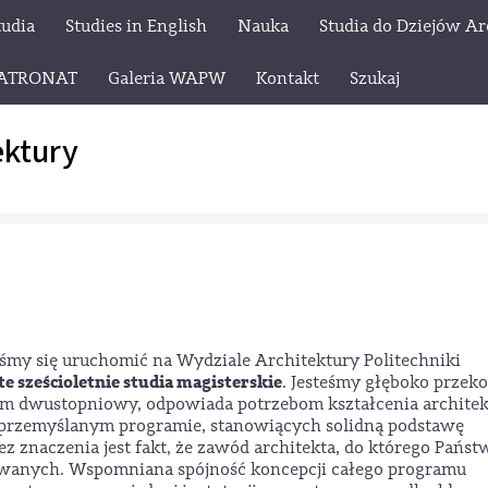
tudia
Studies in English
Nauka
Studia do Dziejów Ar
ATRONAT
Galeria WAPW
Kontakt
Szukaj
ektury
my się uruchomić na Wydziale Architektury Politechniki
te sześcioletnie studia magisterskie
. Jesteśmy głęboko przeko
stem dwustopniowy, odpowiada potrzebom kształcenia archite
i przemyślanym programie, stanowiących solidną podstawę
z znaczenia jest fakt, że zawód architekta, do którego Państ
owanych. Wspomniana spójność koncepcji całego programu