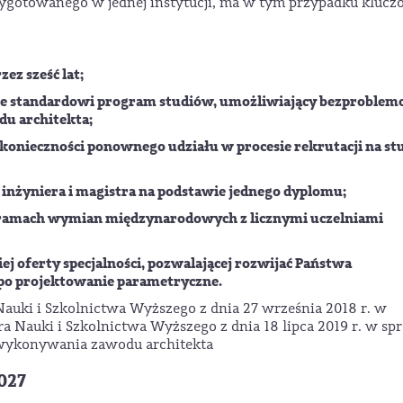
zygotowanego w jednej instytucji, ma w tym przypadku kluc
ez sześć lat;
ie standardowi program studiów, umożliwiający bezproble
u architekta;
ez konieczności ponownego udziału w procesie rekrutacji na stu
nżyniera i magistra na podstawie jednego dyplomu;
 w ramach wymian międzynarodowych z licznymi uczelniami
ej oferty specjalności, pozwalającej rozwijać Państwa
 po projektowanie parametryczne.
Nauki i Szkolnictwa Wyższego z dnia 27 września 2018 r. w
a Nauki i Szkolnictwa Wyższego z dnia 18 lipca 2019 r. w sp
 wykonywania zawodu architekta
027