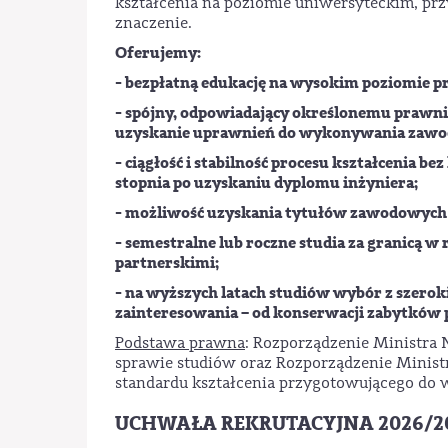
kształcenia na poziomie uniwersyteckim, pr
znaczenie.
Oferujemy:
- bezpłatną edukację na wysokim poziomie prz
- spójny, odpowiadający określonemu prawn
uzyskanie uprawnień do wykonywania zawod
- ciągłość i stabilność procesu kształcenia b
stopnia po uzyskaniu dyplomu inżyniera;
- możliwość uzyskania tytułów zawodowych i
- semestralne lub roczne studia za granicą
partnerskimi;
- na wyższych latach studiów wybór z szeroki
zainteresowania – od konserwacji zabytków
Podstawa prawna
: Rozporządzenie Ministra 
sprawie studiów oraz Rozporządzenie Ministr
standardu kształcenia przygotowującego do
UCHWAŁA REKRUTACYJNA 2026/2