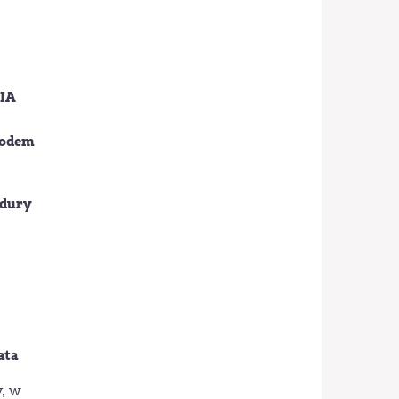
IA
wodem
edury
ata
y, w