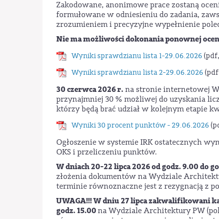
Zakodowane, anonimowe prace zostaną ocenio
formułowane w odniesieniu do zadania, zaws
zrozumieniem i precyzyjne wypełnienie pole
Nie ma możliwości dokonania ponownej oce
Wyniki sprawdzianu lista 1-29.06.2026
(pdf,
Wyniki sprawdzianu lista 2-29.06.2026
(pdf
30 czerwca 2026 r.
na stronie internetowej W
przynajmniej 30 % możliwej do uzyskania lic
którzy będą brać udział w kolejnym etapie k
Wyniki 30 procent punktów - 29.06.2026
(p
Ogłoszenie w systemie IRK ostatecznych wyn
OKS i przeliczeniu punktów.
W dniach 20-22 lipca 2026 od godz. 9.00 do go
złożenia dokumentów na Wydziale Architek
terminie równoznaczne jest z rezygnacją z po
UWAGA!!! W dniu 27 lipca
zakwalifikowani k
godz. 15.00
na Wydziale Architektury PW (p