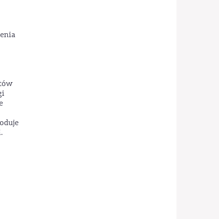
zenia
otów
gi
e
oduje
.