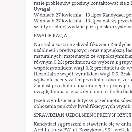
razie problemów prosimy kontaktować się z B
Uwaga!
W dniach 27 kwietnia - 13 lipca Kandydaci p
W dniach 27 kwietnia - 13 lipca należy prze
szkoły średniej wydane poza polskim system
KWALIFIKACJA
Na studia zostaną zakwalifikowani Kandydac
uzdolnień i predyspozycji oraz największą 
maturalnych: matematyki ze współczynnikie
równym 0,25; przedmiotu do wyboru z grupy pi
współczynnikiem wagi 0,5; przedmiotu do wybor
filozofia) ze współczynnikiem wagi 0,5. Bra
wpisanie oceny za ten przedmiot równej zero,
Zamiast przedmiotu maturalnego z grupy pie
uwzględniona ocena z dyplomu technika bud
Jeżeli wynik/ocena dotyczy przedmiotu zda
obliczenia punktów kwalifikacyjnych wynik 
SPRAWDZIAN UZDOLNIEŃ I PREDYSPOZYCJI
Kandydaci są proszeni o stawienie się w dniu
Architektury PW, ul. Koszykowa 55 - wejście 