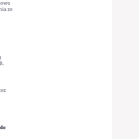
azowo
nia ze
ą
i,
zez
 do