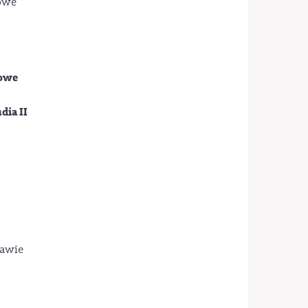
zowe
mowe
dia II
rawie