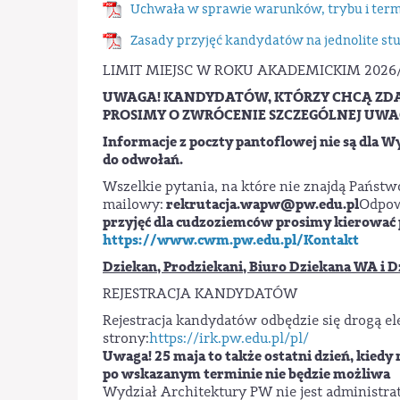
Uchwała w sprawie warunków, trybu i term
Zasady przyjęć kandydatów na jednolite st
LIMIT MIEJSC W ROKU AKADEMICKIM 2026
UWAGA! KANDYDATÓW, KTÓRZY CHCĄ ZDAW
PROSIMY O ZWRÓCENIE SZCZEGÓLNEJ UWA
Informacje z poczty pantoflowej nie są dla 
do odwołań.
Wszelkie pytania, na które nie znajdą Państ
rekrutacja.wapw@pw.edu.pl
mailowy:
Odpo
przyjęć dla cudzoziemców prosimy kierować 
https://www.cwm.pw.edu.pl/Kontakt
Dziekan, Prodziekani, Biuro Dziekana WA i D
REJESTRACJA KANDYDATÓW
Rejestracja kandydatów odbędzie się drogą el
strony:
https://irk.pw.edu.pl/pl/
Uwaga! 25 maja to także ostatni dzień, kiedy 
po wskazanym terminie nie będzie możliwa
Wydział Architektury PW nie jest administra