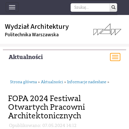
Toggle
navigation
Wydział Architektury
Politechnika Warszawska
Aktualności
Togg
navi
Strona główna
Aktualności
Informacje nadesłane
»
»
»
FOPA 2024 Festiwal
Otwartych Pracowni
Architektonicznych
Opublikowano: 07.05.2024 14:12