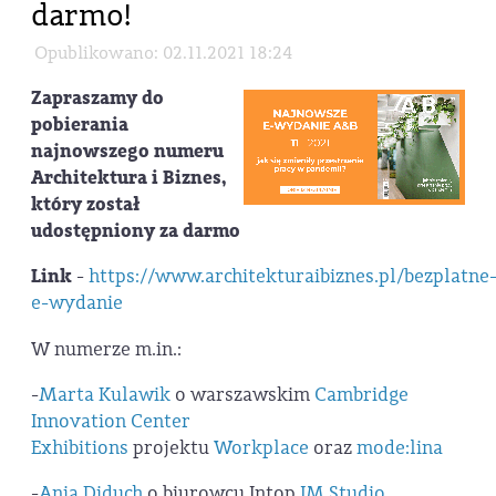
darmo!
Opublikowano: 02.11.2021 18:24
Zapraszamy do
pobierania
najnowszego numeru
Architektura i Biznes,
który został
udostępniony za darmo
Link
-
https://www.architekturaibiznes.pl/bezplatne
e-wydanie
W numerze m.in.:
-
Marta Kulawik
o warszawskim
Cambridge
Innovation Center
Exhibitions
projektu
Workplace
oraz
mode:lina
-
Ania Diduch
o biurowcu Intop
JM Studio