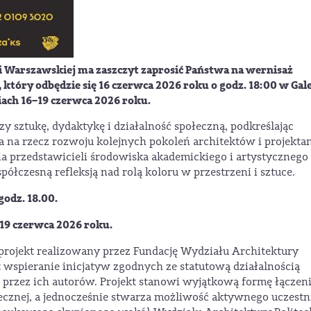
i Warszawskiej ma zaszczyt zaprosić Państwa na wernisaż
, który odbędzie się
16 czerwca 2026 roku o godz. 18:00
w
Gale
iach
16–19 czerwca 2026 roku.
y sztukę, dydaktykę i działalność społeczną, podkreślając
 na rzecz rozwoju kolejnych pokoleń architektów i projekta
 przedstawicieli środowiska akademickiego i artystycznego
ółczesną refleksją nad rolą koloru w przestrzeni i sztuce.
godz. 18.00.
19 czerwca 2026 roku.
rojekt realizowany przez Fundację Wydziału Architektury
t wspieranie inicjatyw zgodnych ze statutową działalnością
 przez ich autorów. Projekt stanowi wyjątkową formę łączen
ołecznej, a jednocześnie stwarza możliwość aktywnego uczest