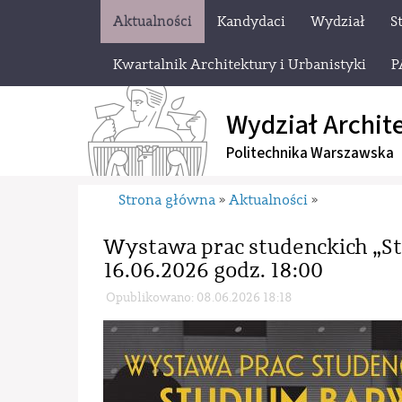
Aktualności
Kandydaci
Wydział
S
Kwartalnik Architektury i Urbanistyki
P
Wydział Archit
Politechnika Warszawska
Strona główna
Aktualności
»
»
Wystawa prac studenckich „S
16.06.2026 godz. 18:00
Opublikowano: 08.06.2026 18:18