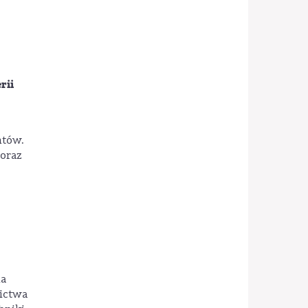
rii
ntów.
 oraz
ia
nictwa