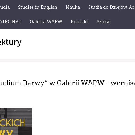
tudia
Studies in English
Nauka
Studia do Dziejów Ar
ATRONAT
Galeria WAPW
Kontakt
Szukaj
ektury
tudium Barwy” w Galerii WAPW - wernis