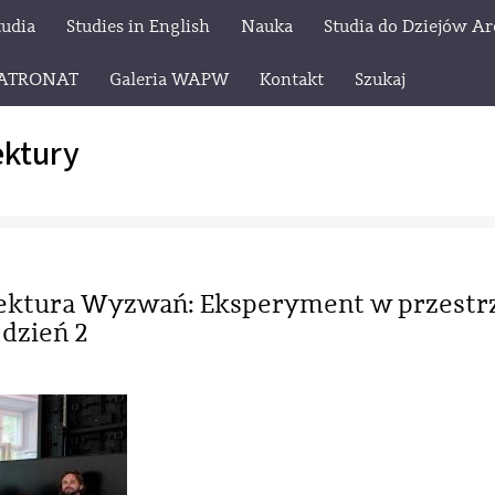
tudia
Studies in English
Nauka
Studia do Dziejów Ar
ATRONAT
Galeria WAPW
Kontakt
Szukaj
ektury
ektura Wyzwań: Eksperyment w przestr
dzień 2