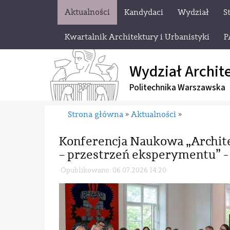
Aktualności
Kandydaci
Wydział
S
Kwartalnik Architektury i Urbanistyki
P
Wydział Archit
Politechnika Warszawska
Strona główna
Aktualności
»
»
Konferencja Naukowa „Archit
– przestrzeń eksperymentu” - 
Opublikowano: 06.07.2026 14:20