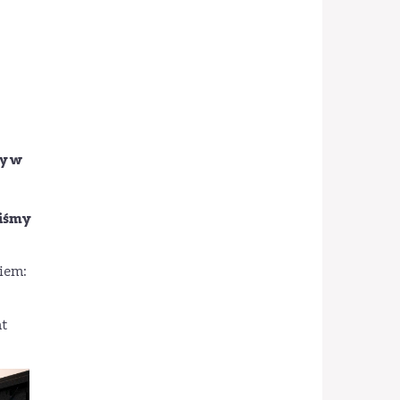
my w
liśmy
iem:
at