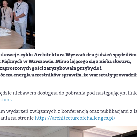
aukowej
z cyklu
Architektura Wyzwań
drugi dzień spędziliś
 Pięknych w Warszawie. Mimo lejącego się z nieba skwaru,
zaproszonych gości zaryzykowała przybycie i
rcza energia uczestników sprawiła, że warsztaty prowadzi
ędzie niebawem dostępna do pobrania pod następującym link
ations
m wydarzeń związanych z konferencją oraz publikacjami z l
rania na stronie
https://architectureofchallenges.pl/